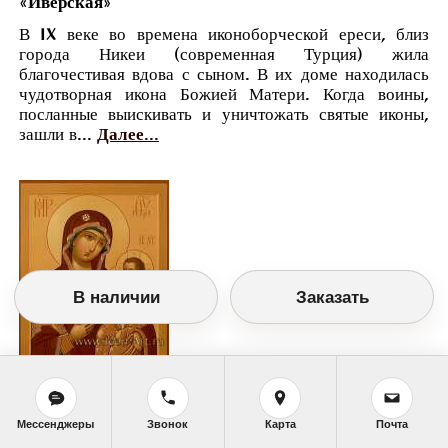
«Иверская»
В IX веке во времена иконоборческой ереси, близ
города Никеи (современная Турция) жила
благочестивая вдова с сыном. В их доме находилась
чудотворная икона Божией Матери. Когда воины,
посланные выискивать и уничтожать святые иконы,
зашли в...
Далее...
В наличии
Заказать
Православный календарь
Мессенджеры
Звонок
Карта
Почта
<<
Среда, 26 Октября (13 Октября по старому