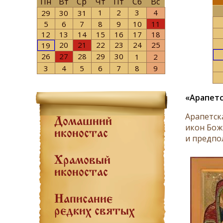
Пн
Вт
Ср
Чт
Пт
Сб
Вс
1
2
3
4
29
30
31
5
6
7
8
9
10
11
12
13
14
15
16
17
18
20
21
22
23
24
25
19
26
27
28
29
30
1
2
3
4
5
6
7
8
9
«Арапетс
Арапетск
Домашний
икон Бож
иконостас
и предпол
Храмовый
иконостас
Написание
редких святых