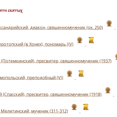
яти святых
ксандрийский, диакон, священномученик (ок. 250)
ротопский (в Хонех), пономарь (IV)
 (Потемкинский), пресвитер, священномученик (1937)
мопольский, преподобный (VI)
 (Спасский), пресвитер, священномученик (1918)
 Мелитинский, мученик (311-312)