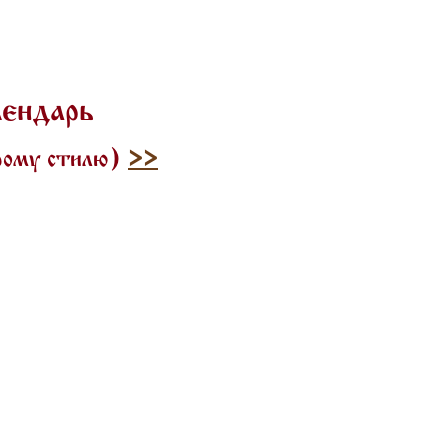
лендарь
арому стилю)
>>