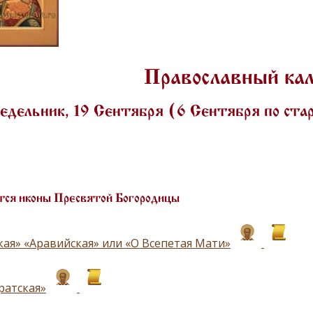
Православный ка
едельник, 19 Сентября (6 Сентября по ст
ся иконы Пресвятой Богородицы
кая» «Аравийская» или «О Всепетая Мати»
ратская»