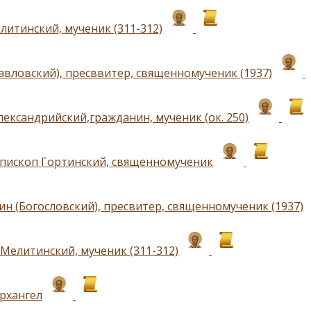
литинский, мученик (311-312)
авловский), пресввитер, священномученик (1937)
лександрийский,гражданин, мученик (ок. 250)
епископ Гортинский, священномученик
ин (Богословский), пресвитер, священномученик (1937)
Мелитинский, мученик (311-312)
рхангел