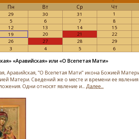
Пн
Вт
Ср
Чт
1
29
30
31
5
6
7
8
12
13
14
15
20
21
22
19
26
27
28
29
3
4
5
6
кая» «Аравийская» или «О Всепетая Мати»
ая, Аравийская, "О Всепетая Мати" икона Божией Матер
ией Матери. Сведений же о месте и времени ее явления
ожения. Одни относят явление и...
Далее...