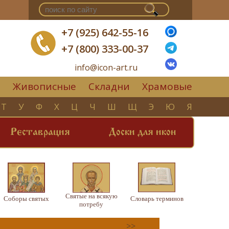
+7 (925) 642-55-16
+7 (800) 333-00-37
info@icon-art.ru
Живописные
Складни
Храмовые
▼
Т
У
Ф
Х
Ц
Ч
Ш
Щ
Э
Ю
Я
Реставрация
Доски для икон
Святые на всякую
Соборы святых
Словарь терминов
потребу
>>