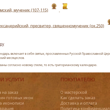
мский, мученик (107-115)
ександрийский, пресвитер, священномученик (ок.250)
ру
ндарь включает в себя святых, прославленных Русской Православной Церк
ский месяцеслов.
азаны согласно новому стилю, то есть григорианскому календарю.
И УСЛУГИ
ПОКУПАТЕЛЮ
 на заказ
О мастерской
ин готовых икон
Как сделать заказ
а иконописи
Доставка и оплата
врация
Политика конфиденциал