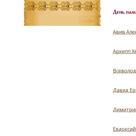
День пам
Авив Але
Архипп Хе
Всеволод
Давид Ер
Димитрий
Евдоксий