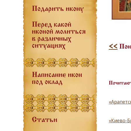
Подарить икону
Перед какой
иконой молиться
в различных
ситуациях
<<
Пон
Написание икон
под оклад
Почитают
«Арапетс
Статьи
«Киево-Б