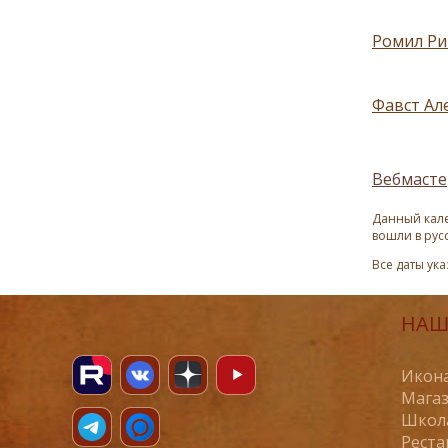
Ромил Ри
Фавст Ал
Вебмасте
Данный кале
вошли в рус
Все даты ук
НАШ
Икона
Магаз
Школ
Реста