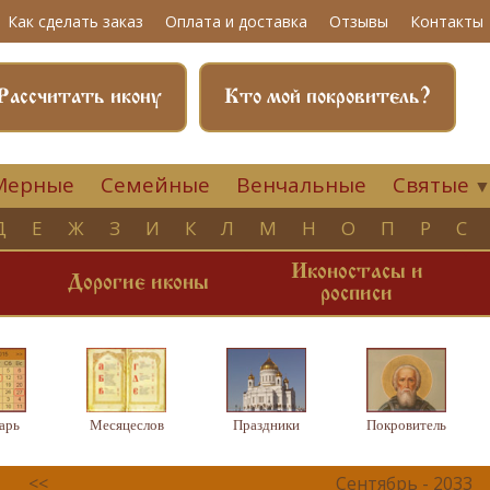
Как сделать заказ
Оплата и доставка
Отзывы
Контакты
Рассчитать икону
Кто мой покровитель?
Мерные
Семейные
Венчальные
Святые
Д
Е
Ж
З
И
К
Л
М
Н
О
П
Р
С
Иконостасы и
и
Дорогие иконы
росписи
арь
Месяцеслов
Праздники
Покровитель
<<
Сентябрь - 2033