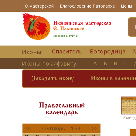
О мастерской
Благословение Патриарха
Цены
Спаситель
Богородица
Иконы:
Иконы по алфавиту:
А
Б
В
Г
Заказать икону
Иконы в наличи
Православный
календарь
Календ
<<
Сентябрь - 2033
>>