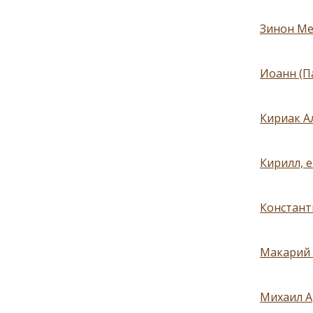
Зинон Ме
Иоанн (П
Кириак А
Кирилл, 
Констант
Макарий 
Михаил А