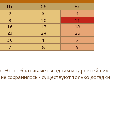
Пт
Сб
Вс
2
3
4
9
10
11
16
17
18
23
24
25
30
1
2
7
8
9
и Этот образ является одним из древнейших
 не сохранилось - существуют только догадки