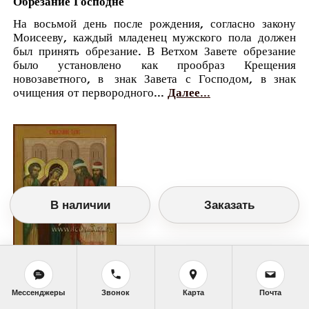
Обрезание Господне
На восьмой день после рождения, согласно закону
Моисееву, каждый младенец мужского пола должен
был принять обрезание. В Ветхом Завете обрезание
было установлено как прообраз Крещения
новозаветного, в знак Завета с Господом, в знак
очищения от первородного...
Далее...
В наличии
Заказать
Православный календарь
<<
Пятница, 14 Января (1 Января по старому
Мессенджеры
Звонок
Карта
Почта
стилю)
>>