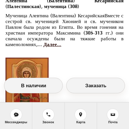
Алевтина (Валентина) Кесарийская
(Палестинская), мученица (308)
Мученица Алевтина (Валентина) КесарийскаяВместе с
сестрой св. мученицей Хионией и св. мучеником
Павлом была родом из Египта. Во время гонения на
христиан императора Максимина (305-313 гг.) они
сначала осуждены были на тяжкие работы в
каменоломнях,...
Далее...
В наличии
Заказать
Православный календарь
Мессенджеры
Звонок
Карта
Почта
<<
Четверг, 29 Июля (16 Июля по старому