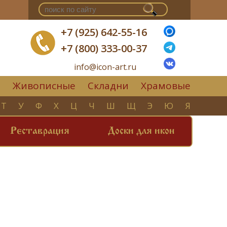
+7 (925) 642-55-16
+7 (800) 333-00-37
info@icon-art.ru
Живописные
Складни
Храмовые
▼
Т
У
Ф
Х
Ц
Ч
Ш
Щ
Э
Ю
Я
Реставрация
Доски для икон