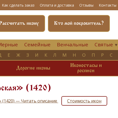
Как сделать заказ
Оплата и доставка
Отзывы
Контакты
Рассчитать икону
Кто мой покровитель?
Мерные
Семейные
Венчальные
Святые
Д
Е
Ж
З
И
К
Л
М
Н
О
П
Р
С
Иконостасы и
и
Дорогие иконы
росписи
ская» (1420)
» (1420) — Читать описание
Стоимость икон