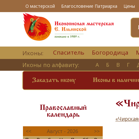
О мастерской
Благословение Патриарха
Цены
Спаситель
Богородица
Иконы:
Иконы по алфавиту:
А
Б
В
Г
Заказать икону
Иконы в наличи
«Чир
Православный
календарь
«Чирская
<<
Август - 2026
>>