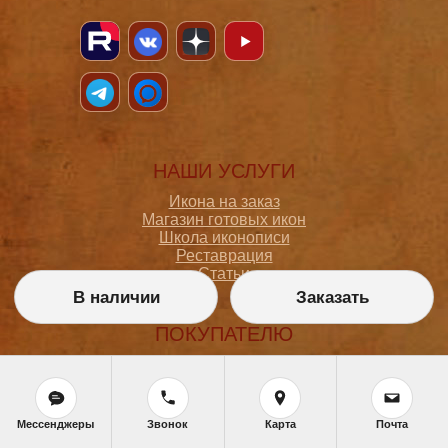
НАШИ УСЛУГИ
Икона на заказ
Магазин готовых икон
Школа иконописи
Реставрация
Статьи
В наличии
Заказать
ПОКУПАТЕЛЮ
О мастерской
Как сделать заказ
Доставка и оплата
Политика конфиденциальности
Мессенджеры
Звонок
Карта
Почта
Согласие на обработку персональных данных