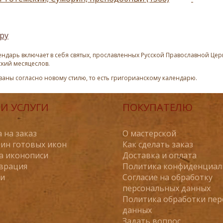
ру
ндарь включает в себя святых, прославленных Русской Православной Церк
ский месяцеслов.
азаны согласно новому стилю, то есть григорианскому календарю.
И УСЛУГИ
ПОКУПАТЕЛЮ
 на заказ
О мастерской
ин готовых икон
Как сделать заказ
а иконописи
Доставка и оплата
врация
Политика конфиденциал
ьи
Согласие на обработку
персональных данных
Политика обработки пе
данных
Задать вопрос