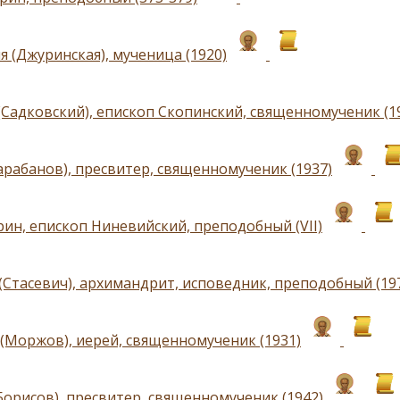
я (Джуринская), мученица (1920)
(Садковский), епископ Скопинский, священномученик (1
арабанов), пресвитер, священномученик (1937)
рин, епископ Ниневийский, преподобный (VII)
(Стасевич), архимандрит, исповедник, преподобный (19
(Моржов), иерей, священномученик (1931)
Борисов), пресвитер, священномученик (1942)