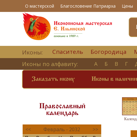
О мастерской
Благословение Патриарха
Цены
Спаситель
Богородица
Иконы:
Иконы по алфавиту:
А
Б
В
Г
Заказать икону
Иконы в наличи
Православный
календарь
Календ
<<
Февраль - 2032
>>