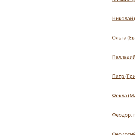
Николай 
Ольга (Е
Палладий
Петр (Гри
Фекла (М
Феодор, 
Феодосий