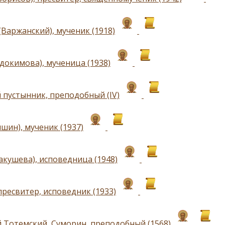
(Варжанский), мученик (1918)
вдокимова), мученица (1938)
 пустынник, преподобный (IV)
шин), мученик (1937)
акушева), исповедница (1948)
пресвитер, исповедник (1933)
 Тотемский, Суморин, преподобный (1568)