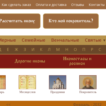
Как сделать заказ
Оплата и доставка
Отзывы
Контакты
Рассчитать икону
Кто мой покровитель?
Мерные
Семейные
Венчальные
Святые
Д
Е
Ж
З
И
К
Л
М
Н
О
П
Р
С
Иконостасы и
и
Дорогие иконы
росписи
арь
Месяцеслов
Праздники
Покровитель
<<
Февраль - 2032