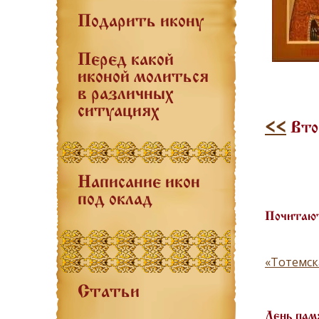
Подарить икону
Перед какой
иконой молиться
в различных
ситуациях
<<
Втор
Написание икон
под оклад
Почитают
«Тотемск
Статьи
День пам