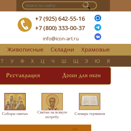
+7 (925) 642-55-16
+7 (800) 333-00-37
info@icon-art.ru
Живописные
Складни
Храмовые
▼
Т
У
Ф
Х
Ц
Ч
Ш
Щ
Э
Ю
Я
Реставрация
Доски для икон
Святые на всякую
Соборы святых
Словарь терминов
потребу
>>