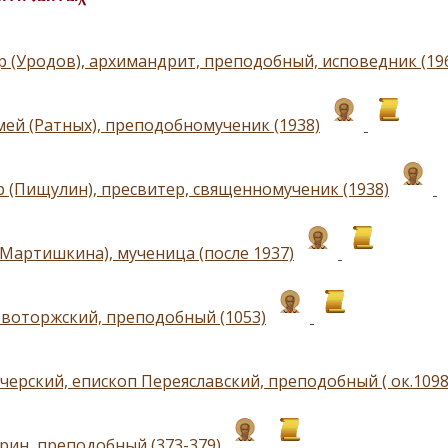
р (Уродов), архимандрит, преподобный, исповедник (19
ей (Ратных), преподобномученик (1938)
 (Пищулин), пресвитер, священномученик (1938)
(Мартишкина), мученица (после 1937)
воторжский, преподобный (1053)
черский, епископ Переяславский, преподобный ( ок.1098
рин, преподобный (373-379)