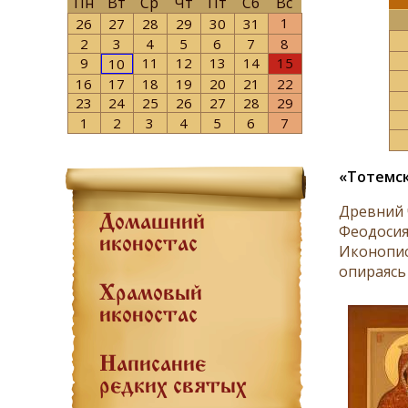
Пн
Вт
Ср
Чт
Пт
Сб
Вс
1
26
27
28
29
30
31
2
3
4
5
6
7
8
9
11
12
13
14
15
10
16
17
18
19
20
21
22
23
24
25
26
27
28
29
1
2
3
4
5
6
7
«Тотемск
Древний 
Домашний
Феодосия 
иконостас
Иконопис
опираясь 
Храмовый
иконостас
Написание
редких святых