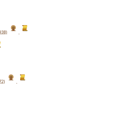
938)
72)