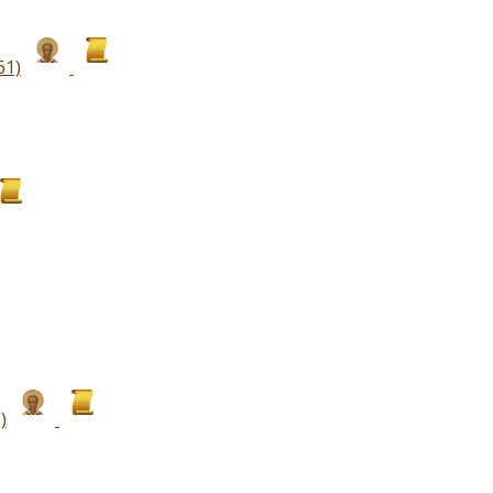
61)
)