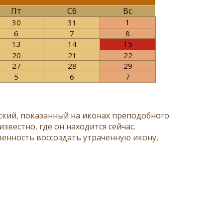
Пт
Сб
Вс
1
30
31
6
7
8
13
14
15
20
21
22
27
28
29
5
6
7
кий, показанный на иконах преподобного
звестно, где он находится сейчас.
енность воссоздать утраченную икону,