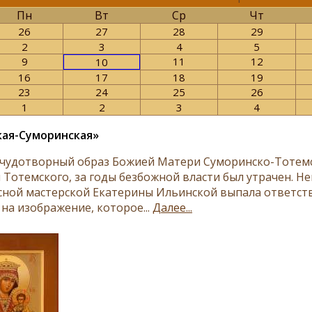
Пн
Вт
Ср
Чт
26
27
28
29
2
3
4
5
9
11
12
10
16
17
18
19
23
24
25
26
1
2
3
4
ая-Суморинская»
чудотворный образ Божией Матери Суморинско-Тотемс
Тотемского, за годы безбожной власти был утрачен. Неи
ной мастерской Екатерины Ильинской выпала ответств
на изображение, которое...
Далее...