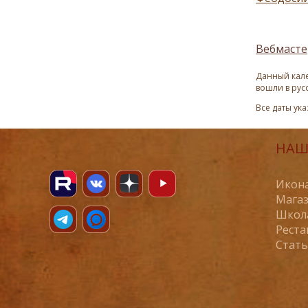
Вебмасте
Данный кале
вошли в рус
Все даты ук
НАШ
Икона
Магаз
Школ
Реста
Стат