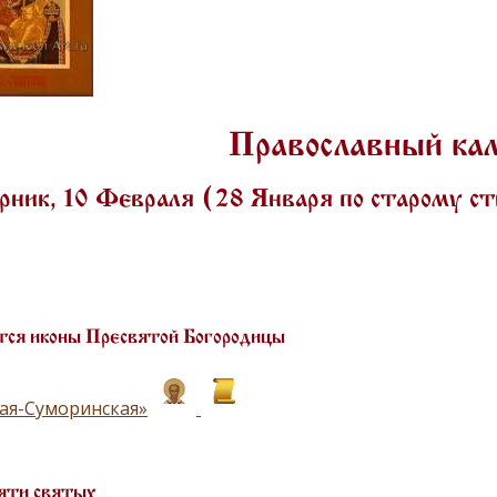
Православный ка
ник, 10 Февраля (28 Января по старому с
ся иконы Пресвятой Богородицы
ая-Суморинская»
яти святых