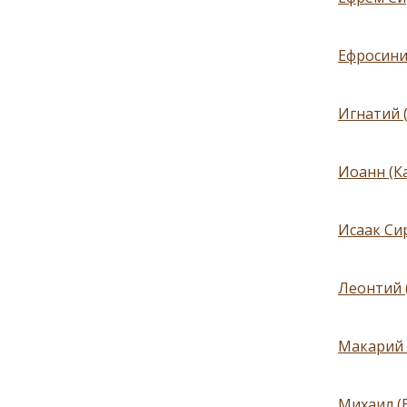
Ефросини
Игнатий 
Иоанн (К
Исаак Си
Леонтий 
Макарий 
Михаил (