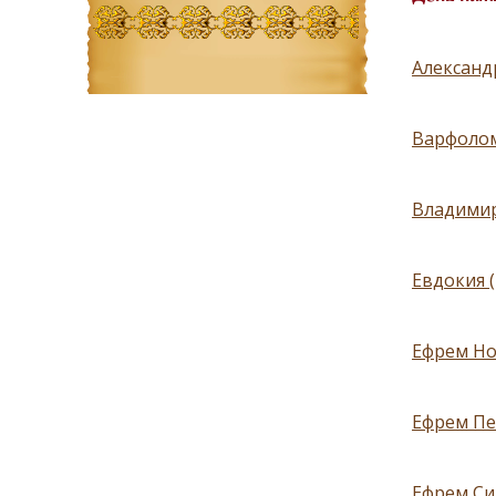
Александ
Варфолом
Владимир
Евдокия 
Ефрем Но
Ефрем Пе
Ефрем Си