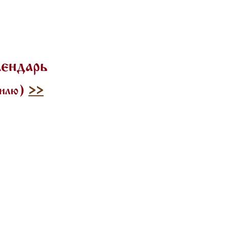
лендарь
тилю)
>>