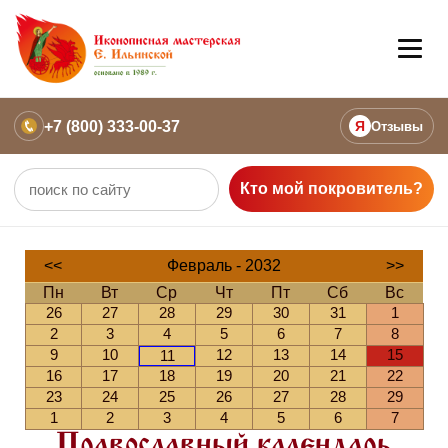
+7 (800) 333-00-37
Я
Отзывы
Кто мой покровитель?
<<
Февраль - 2032
>>
Пн
Вт
Ср
Чт
Пт
Сб
Вс
26
27
28
29
30
31
1
2
3
4
5
6
7
8
9
10
12
13
14
15
11
16
17
18
19
20
21
22
23
24
25
26
27
28
29
1
2
3
4
5
6
7
Православный календарь