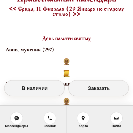
<<
Среда, 11 Февраля (29 Января по старому
стилю)
>>
День памяти святых
Авив, мученик (297)
Герасим, епископ Великопермский, Устьвымский,
В наличии
Заказать
святитель (1441-1467)
Иаков Самосатский, мученик (297)
Мессенджеры
Звонок
Карта
Почта