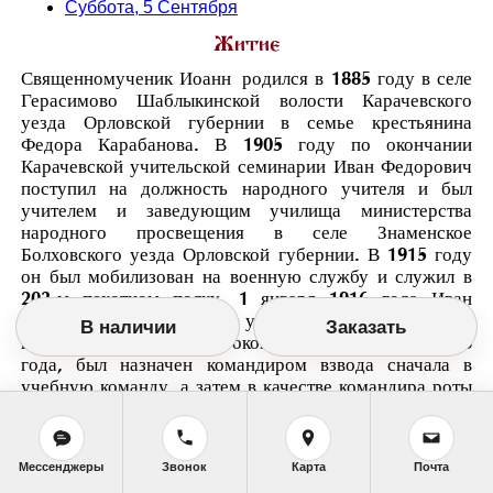
Суббота, 5 Сентября
Житие
Священномученик Иоанн родился в 1885 году в селе
Герасимово Шаблыкинской волости Карачевского
уезда Орловской губернии в семье крестьянина
Федора Карабанова. В 1905 году по окончании
Карачевской учительской семинарии Иван Федорович
поступил на должность народного учителя и был
учителем и заведующим училища министерства
народного просвещения в селе Знаменское
Болховского уезда Орловской губернии. В 1915 году
он был мобилизован на военную службу и служил в
203-м пехотном полку. 1 января 1916 года Иван
Федорович был отправлен учиться в Александровское
В наличии
Заказать
военное училище и по окончании его, 1 мая 1916
года, был назначен командиром взвода сначала в
учебную команду, а затем в качестве командира роты
был отправлен на позиции воюющей армии под город
Двинск.
Демобилизовавшись в 1917 году, он вернулся домой
Мессенджеры
Звонок
Карта
Почта
и работал учителем. В 1918 году Иван Федорович был