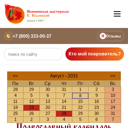
+7 (800) 333-00-37
Я
Отзывы
Кто мой покровитель?
<<
Август - 2031
>>
Пн
Вт
Ср
Чт
Пт
Сб
Вс
28
29
30
31
1
2
3
4
5
6
7
9
10
8
11
12
13
14
15
16
17
18
19
20
21
22
23
24
25
26
27
28
29
30
31
1
2
3
4
5
6
7
Православный календарь