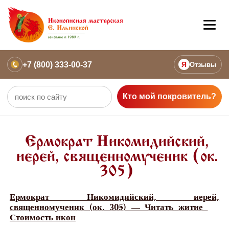
+7 (800) 333-00-37
Я
Отзывы
Кто мой покровитель?
Ермократ Никомидийский,
иерей, священномученик (ок.
305)
Ермократ Никомидийский, иерей,
священномученик (ок. 305) — Читать житие
Стоимость икон