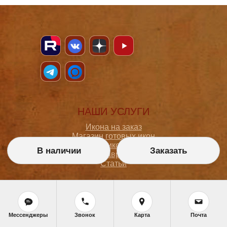
НАШИ УСЛУГИ
Икона на заказ
Магазин готовых икон
Школа иконописи
В наличии
Заказать
Реставрация
Статьи
ПОКУПАТЕЛЮ
О мастерской
Мессенджеры
Звонок
Карта
Почта
Как сделать заказ