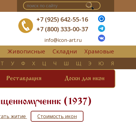
+7 (925) 642-55-16
+7 (800) 333-00-37
info@icon-art.ru
Живописные
Складни
Храмовые
▼
Т
У
Ф
Х
Ц
Ч
Ш
Щ
Э
Ю
Я
Реставрация
Доски для икон
вященномученик (1937)
итать житие
Стоимость икон