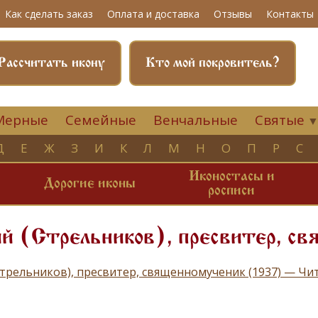
Как сделать заказ
Оплата и доставка
Отзывы
Контакты
Рассчитать икону
Кто мой покровитель?
Мерные
Семейные
Венчальные
Святые
Д
Е
Ж
З
И
К
Л
М
Н
О
П
Р
С
Иконостасы и
и
Дорогие иконы
росписи
й (Стрельников), пресвитер, с
Стрельников), пресвитер, священномученик (1937) — Ч