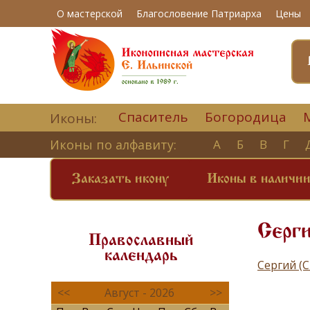
О мастерской
Благословение Патриарха
Цены
Спаситель
Богородица
Иконы:
Иконы по алфавиту:
А
Б
В
Г
Заказать икону
Иконы в наличи
Серги
Православный
календарь
Сергий (
<<
Август - 2026
>>