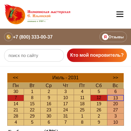
+7 (800) 333-00-37
Я
Отзывы
Кто мой покровитель?
<<
Июль - 2031
>>
Пн
Вт
Ср
Чт
Пт
Сб
Вс
30
1
2
3
4
5
6
7
8
9
10
11
12
13
14
15
16
17
18
19
20
21
22
23
24
25
26
27
28
29
30
31
1
2
3
4
5
6
7
8
9
10