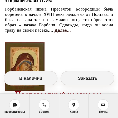
«Горбаневская» (1786)
Горбаневская икона Пресвятой Богородицы была
обретена в начале XVIII века недалеко от Полтавы и
была названа так по фамилии того, кто обрел этот
образ – казака Горбаня. Однажды, когда он косил
траву на своей пасеке,...
Далее...
В наличии
Заказать
Православный календарь
<<
Воскресенье, 13 Июля (30 Июня по старому
стилю)
>>
Мессенджеры
Звонок
Карта
Почта