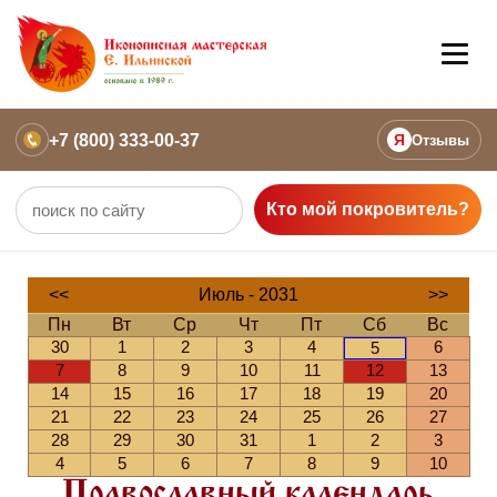
+7 (800) 333-00-37
Я
Отзывы
Кто мой покровитель?
<<
Июль - 2031
>>
Пн
Вт
Ср
Чт
Пт
Сб
Вс
30
1
2
3
4
6
5
7
8
9
10
11
12
13
14
15
16
17
18
19
20
21
22
23
24
25
26
27
28
29
30
31
1
2
3
4
5
6
7
8
9
10
Православный календарь