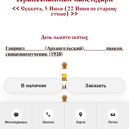
<<
Суббота, 5 Июля (22 Июня по старому
стилю)
>>
День памяти святых
Гавриил (Архангельский), диакон,
священномученик (1938)
В наличии
Заказать
Галактион, мученик (1834)
Григорий, митрополит Валашский (1834)
Мессенджеры
Звонок
Карта
Почта