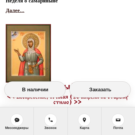
Неделя о самаряныне
Далее...
Православный календарь
В наличии
Заказать
<<
Воскресенье, 11 Мая (28 Апреля по старому
стилю)
>>
Мессенджеры
Звонок
Карта
Почта
Праздники в этот день