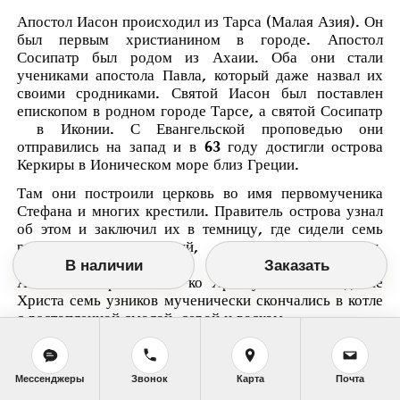
Апостол Иасон происходил из Тарса (Малая Азия). Он
был первым христианином в городе. Апостол
Сосипатр был родом из Ахаии. Оба они стали
учениками апостола Павла, который даже назвал их
своими сродниками. Святой Иасон был поставлен
епископом в родном городе Тарсе, а святой Сосипатр
в Иконии. С Евангельской проповедью они
отправились на запад и в 63 году достигли острова
Керкиры в Ионическом море близ Греции.
Там они построили церковь во имя первомученика
Стефана и многих крестили. Правитель острова узнал
об этом и заключил их в темницу, где сидели семь
разбойников: Саторний, Иакисхол, Фавстиан,
Ианнуарий, Марсалий, Евфрасий и Маммий.
В наличии
Заказать
Апостолы обратили их ко Христу. За исповедание
Христа семь узников мученически скончались в котле
с растопленной смолой, серой и воском.
Тюремный сторож, видя их мученический подвиг,
объявил себя христианином. За это ему отрубили
Мессенджеры
Звонок
Карта
Почта
левую руку, потом обе ноги и затем голову.