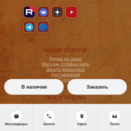
НАШИ УСЛУГИ
Икона на заказ
Магазин готовых икон
Школа иконописи
Реставрация
Статьи
В наличии
Заказать
ПОКУПАТЕЛЮ
О мастерской
Как сделать заказ
Доставка и оплата
Политика конфиденциальности
Мессенджеры
Звонок
Карта
Почта
Согласие на обработку персональных данных