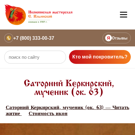
+7 (800) 333-00-37
Я
Отзывы
Кто мой покровитель?
Саторний Керкирский,
мученик (ок. 63)
Саторний Керкирский, мученик (ок. 63) — Читать
житие
Стоимость икон