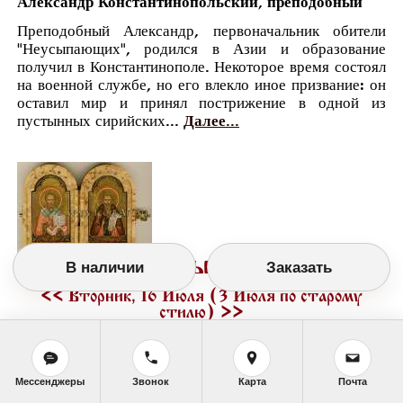
Александр Константинопольский, преподобный
Преподобный Александр, первоначальник обители
"Неусыпающих", родился в Азии и образование
получил в Константинополе. Некоторое время состоял
на военной службе, но его влекло иное призвание: он
оставил мир и принял пострижение в одной из
пустынных сирийских...
Далее...
Православный календарь
В наличии
Заказать
<<
Вторник, 16 Июля (3 Июля по старому
стилю)
>>
Мессенджеры
Звонок
Карта
Почта
День памяти святых