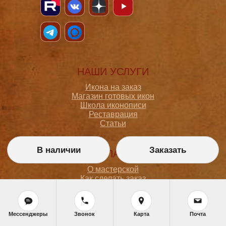
НАШИ УСЛУГИ
Икона на заказ
Магазин готовых икон
Школа иконописи
Реставрация
Статьи
В наличии
Заказать
ПОКУПАТЕЛЮ
О мастерской
Как сделать заказ
Доставка и оплата
Политика конфиденциальности
Согласие на обработку персональных данных
Политика обработки персональных данных
Мессенджеры
Звонок
Карта
Почта
Задать вопрос