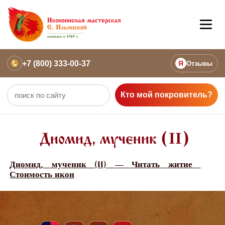
+7 (800) 333-00-37
Я
Отзывы
Кто мой покровитель?
Диомид, мученик (II)
Диомид, мученик (II) — Читать житие
Стоимость икон