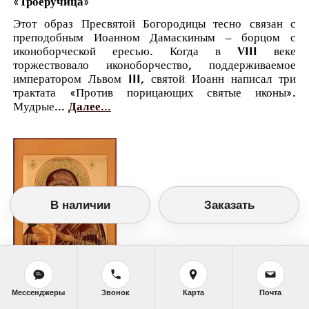
«Троеручица»
Этот образ Пресвятой Богородицы тесно связан с
преподобным Иоанном Дамаскиным – борцом с
иконоборческой ересью. Когда в VIII веке
торжествовало иконоборчество, поддерживаемое
императором Львом III, святой Иоанн написал три
трактата «Против порицающих святые иконы».
Мудрые...
Далее...
В наличии
Заказать
Православный календарь
Мессенджеры
Звонок
Карта
Почта