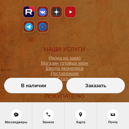
НАШИ УСЛУГИ
Икона на заказ
Магазин готовых икон
Школа иконописи
Реставрация
Статьи
В наличии
Заказать
ПОКУПАТЕЛЮ
О мастерской
Как сделать заказ
Доставка и оплата
Политика конфиденциальности
Мессенджеры
Звонок
Карта
Почта
Согласие на обработку персональных данных