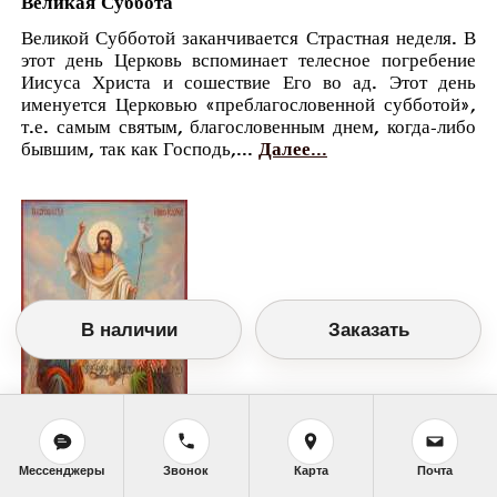
Великая Суббота
Великой Субботой заканчивается Страстная неделя. В
этот день Церковь вспоминает телесное погребение
Иисуса Христа и сошествие Его во ад. Этот день
именуется Церковью «преблагословенной субботой»,
т.е. самым святым, благословенным днем, когда-либо
бывшим, так как Господь,...
Далее...
В наличии
Заказать
Православный календарь
<<
Суббота, 27 Апреля (14 Апреля по старому
Мессенджеры
Звонок
Карта
Почта
стилю)
>>