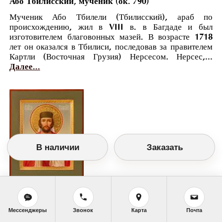
Або Тбилисский, мученик (ок. 790)
Мученик Або Тбилели (Тбилисский), араб по
происхождению, жил в VIII в. в Багдаде и был
изготовителем благовонных мазей. В возрасте 1718
лет он оказался в Тбилиси, последовав за правителем
Картли (Восточная Грузия) Нерсесом. Нерсес,...
Далее...
В наличии
Заказать
Православный календарь
<<
Понедельник, 21 Января (8 Января по
Мессенджеры
Звонок
Карта
Почта
старому стилю)
>>