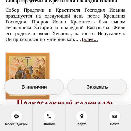
Собор Предтечи и Крестителя Господня Иоанна
Собор Предтечи и Крестителя Господня Иоанна
празднуется на следующий день после Крещения
Господня. Пророк Иоанн Креститель был сыном
священника Захарии и праведной Елизаветы. Жили
его родители около Хеврона, на юг от Иерусалима.
Он приходился по материнской...
Далее...
В наличии
Заказать
Православный календарь
<<
Воскресенье, 20 Января (7 Января по
старому стилю)
>>
Мессенджеры
Звонок
Карта
Почта