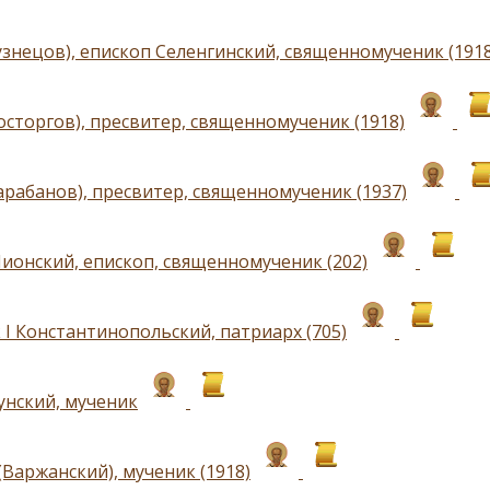
узнецов), епископ Селенгинский, священномученик (1918
осторгов), пресвитер, священномученик (1918)
арабанов), пресвитер, священномученик (1937)
ионский, епископ, священномученик (202)
 I Константинопольский, патриарх (705)
унский, мученик
(Варжанский), мученик (1918)