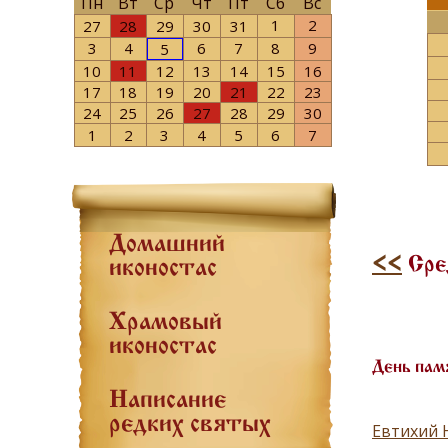
Пн
Вт
Ср
Чт
Пт
Сб
Вс
1
2
27
28
29
30
31
3
4
6
7
8
9
5
10
11
12
13
14
15
16
17
18
19
20
21
22
23
24
25
26
27
28
29
30
1
2
3
4
5
6
7
Домашний
<<
Сред
иконостас
Храмовый
иконостас
День пам
Написание
редких святых
Евтихий Н