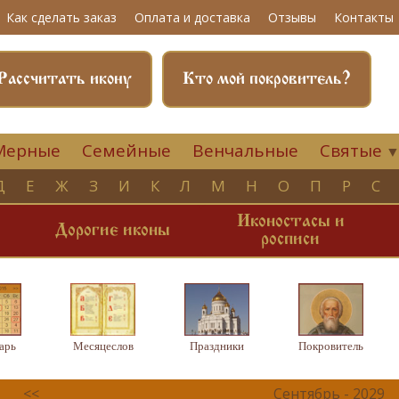
Как сделать заказ
Оплата и доставка
Отзывы
Контакты
Рассчитать икону
Кто мой покровитель?
Мерные
Семейные
Венчальные
Святые
Д
Е
Ж
З
И
К
Л
М
Н
О
П
Р
С
Иконостасы и
и
Дорогие иконы
росписи
арь
Месяцеслов
Праздники
Покровитель
<<
Сентябрь - 2029