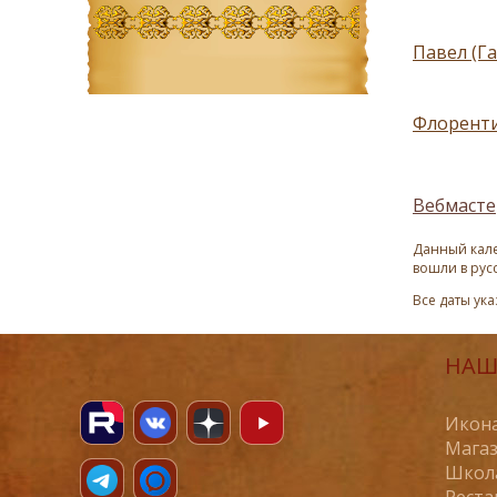
Павел (Г
Флоренти
Вебмасте
Данный кале
вошли в рус
Все даты ук
НАШ
Икона
Магаз
Школ