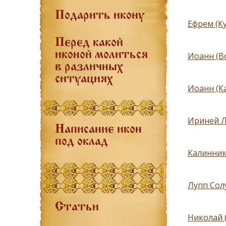
Подарить икону
Ефрем (К
Перед какой
иконой молиться
Иоанн (В
в различных
ситуациях
Иоанн (К
Ириней Л
Написание икон
под оклад
Калинник
Лупп Сол
Статьи
Николай 