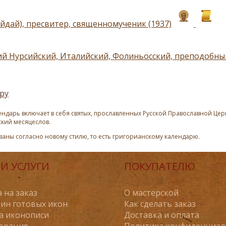
айдай), пресвитер, священномученик (1937)
й Нурсийский, Италийский, Фолиньосский, преподобный
ру
ндарь включает в себя святых, прославленных Русской Православной Церк
ский месяцеслов.
азаны согласно новому стилю, то есть григорианскому календарю.
И УСЛУГИ
ПОКУПАТЕЛЮ
 на заказ
О мастерской
ин готовых икон
Как сделать заказ
а иконописи
Доставка и оплата