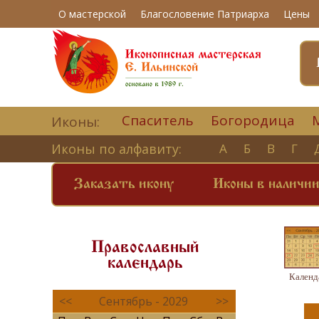
О мастерской
Благословение Патриарха
Цены
Спаситель
Богородица
Иконы:
Иконы по алфавиту:
А
Б
В
Г
Заказать икону
Иконы в наличи
Православный
календарь
Календ
<<
Сентябрь - 2029
>>