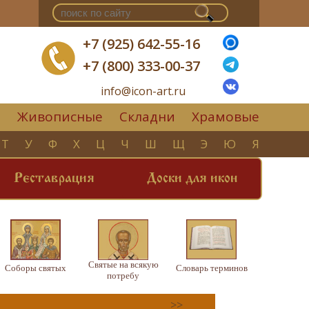
+7 (925) 642-55-16
+7 (800) 333-00-37
info@icon-art.ru
Живописные
Складни
Храмовые
▼
Т
У
Ф
Х
Ц
Ч
Ш
Щ
Э
Ю
Я
Реставрация
Доски для икон
Святые на всякую
Соборы святых
Словарь терминов
потребу
>>