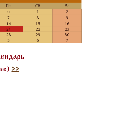
Пт
Сб
Вс
1
2
31
7
8
9
14
15
16
21
22
23
28
29
30
5
6
7
лендарь
илю)
>>