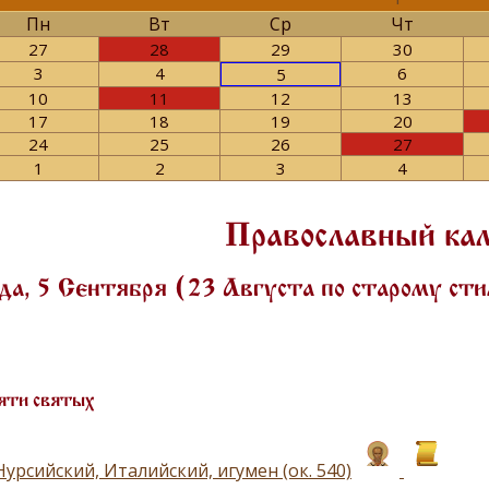
Пн
Вт
Ср
Чт
27
28
29
30
3
4
6
5
10
11
12
13
17
18
19
20
24
25
26
27
1
2
3
4
Православный ка
а, 5 Сентября (23 Августа по старому ст
яти святых
урсийский, Италийский, игумен (ок. 540)