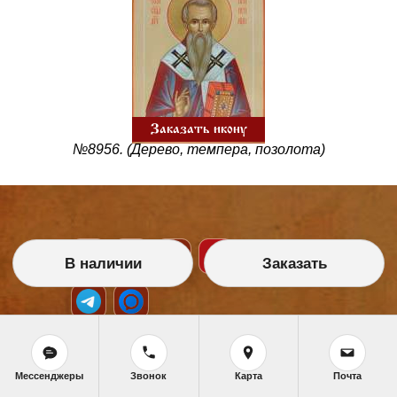
Заказать икону
№8956. (Дерево, темпера, позолота)
В наличии
Заказать
НАШИ УСЛУГИ
Мессенджеры
Звонок
Карта
Почта