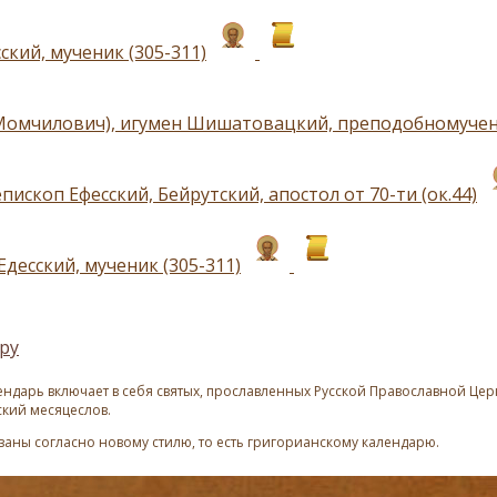
ский, мученик (305-311)
Момчилович), игумен Шишатовацкий, преподобномучени
пископ Ефесский, Бейрутский, апостол от 70-ти (ок.44)
десский, мученик (305-311)
ру
ндарь включает в себя святых, прославленных Русской Православной Церк
ский месяцеслов.
азаны согласно новому стилю, то есть григорианскому календарю.