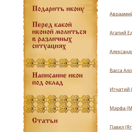
Подарить икону
Авраамий
Перед какой
иконой молиться
Агапий Ед
в различных
ситуациях
Александ
Васса Ало
Написание икон
под оклад
Игнатий 
Марфа (М
Статьи
Павел (Я