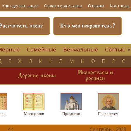
Как сделать заказ
Оплата и доставка
Отзывы
Контакты
Рассчитать икону
Кто мой покровитель?
Мерные
Семейные
Венчальные
Святые
Д
Е
Ж
З
И
К
Л
М
Н
О
П
Р
С
Иконостасы и
и
Дорогие иконы
росписи
арь
Месяцеслов
Праздники
Покровитель
<<
Сентябрь - 2029