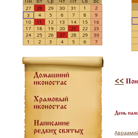
Пн
Вт
Ср
Чт
Пт
Сб
Вс
1
2
27
28
29
30
31
4
5
6
7
8
9
3
10
11
12
13
14
15
16
17
18
19
20
21
22
23
24
25
26
27
28
29
30
1
2
3
4
5
6
7
Домашний
<<
Поне
иконостас
Храмовый
иконостас
День пам
Написание
редких святых
Авраамий 