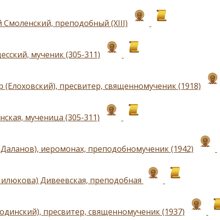
 Смоленский, преподобный (ХIII)
есский, мученик (305-311)
р (Елоховский), пресвитер, священномученик (1918)
нская, мученица (305-311)
(Даланов), иеромонах, преподобномученик (1942)
илюкова) Дивеевская, преподобная
годинский), пресвитер, священномученик (1937)