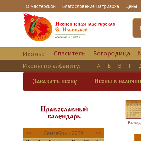
О мастерской
Благословение Патриарха
Цены
Спаситель
Богородица
Иконы:
Иконы по алфавиту:
А
Б
В
Г
Заказать икону
Иконы в наличи
Православный
календарь
Календ
<<
Сентябрь - 2029
>>