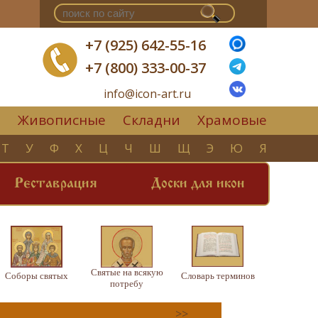
+7 (925) 642-55-16
+7 (800) 333-00-37
info@icon-art.ru
Живописные
Складни
Храмовые
▼
Т
У
Ф
Х
Ц
Ч
Ш
Щ
Э
Ю
Я
Реставрация
Доски для икон
Святые на всякую
Соборы святых
Словарь терминов
потребу
>>