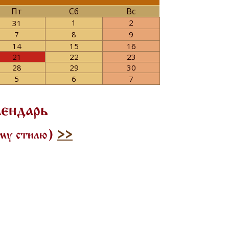
Пт
Сб
Вс
1
2
31
7
8
9
14
15
16
21
22
23
28
29
30
5
6
7
лендарь
ому стилю)
>>