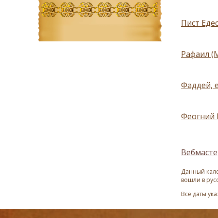
Пист Едес
Рафаил (
Фаддей, е
Феогний Е
Вебмасте
Данный кале
вошли в рус
Все даты ук