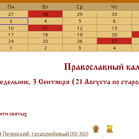
Пн
Вт
Ср
Чт
27
28
29
30
4
5
6
3
10
11
12
13
17
18
19
20
24
25
26
27
1
2
3
4
Православный ка
дельник, 3 Сентября (21 Августа по стар
яти святых
Печерский, трудолюбивый (ХII-ХIII)