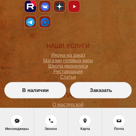
НАШИ УСЛУГИ
Икона на заказ
Магазин готовых икон
Школа иконописи
Реставрация
Статьи
В наличии
Заказать
ПОКУПАТЕЛЮ
О мастерской
Как сделать заказ
Доставка и оплата
Политика конфиденциальности
Согласие на обработку персональных данных
Мессенджеры
Звонок
Карта
Почта
Политика обработки персональных данных