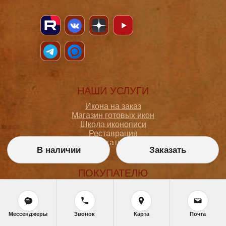
НАШИ УСЛУГИ
Икона на заказ
Магазин готовых икон
Школа иконописи
Реставрация
Статьи
В наличии
Заказать
ПОКУПАТЕЛЮ
О мастерской
Как сделать заказ
Доставка и оплата
Мессенджеры
Звонок
Карта
Почта
Политика конфиденциальности
Согласие на обработку персональных данных