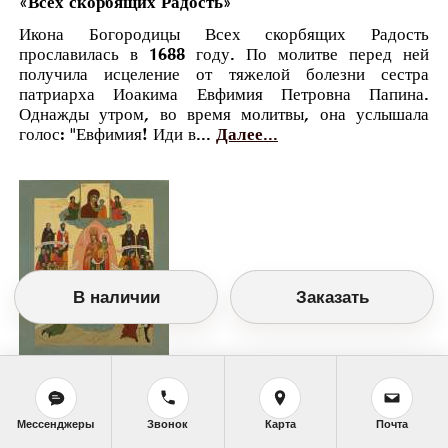
«Всех скорбящих Радость»
Икона Богородицы Всех скорбящих Радость
прославилась в 1688 году. По молитве перед ней
получила исцеление от тяжелой болезни сестра
патриарха Иоакима Евфимия Петровна Папина.
Однажды утром, во время молитвы, она услышала
голос: "Евфимия! Иди в...
Далее...
В наличии
Заказать
Православный календарь
<<
Воскресенье, 5 Августа (23 Июля по
Мессенджеры
Звонок
Карта
Почта
старому стилю)
>>