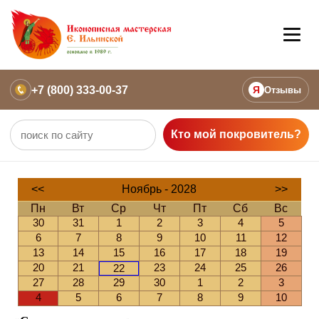
+7 (800) 333-00-37
Я
Отзывы
Кто мой покровитель?
<<
Ноябрь - 2028
>>
Пн
Вт
Ср
Чт
Пт
Сб
Вс
30
31
1
2
3
4
5
6
7
8
9
10
11
12
13
14
15
16
17
18
19
20
21
23
24
25
26
22
27
28
29
30
1
2
3
4
5
6
7
8
9
10