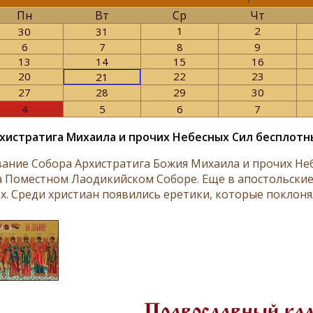
Пн
Вт
Ср
Чт
1
2
30
31
6
7
8
9
13
14
15
16
20
22
23
21
27
28
29
30
4
5
6
7
хистратига Михаила и прочих Небесных Сил бесплотн
ание Собора Архистратига Божия Михаила и прочих Неб
на Поместном Лаодикийском Соборе. Еще в апостольски
х. Среди христиан появились еретики, которые поклонял
Православный ка