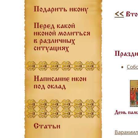
Подарить икону
<<
Втор
Перед какой
иконой молиться
в различных
ситуациях
Праздн
Собо
Написание икон
под оклад
День пам
Статьи
Варахиил