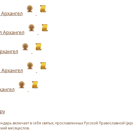
 Архангел
 Архангел
рхангел
 Архангел
хангел
ру
ндарь включает в себя святых, прославленных Русской Православной Церк
ский месяцеслов.