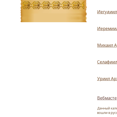
Иегудиил
Иеремиил
Михаил А
Селафиил
Уриил Ар
Вебмасте
Данный кале
вошли в рус