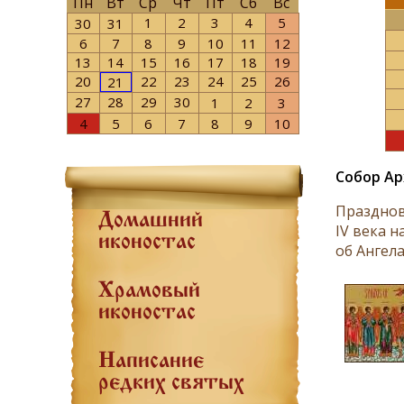
Пн
Вт
Ср
Чт
Пт
Сб
Вс
1
2
3
4
5
30
31
6
7
8
9
10
11
12
13
14
15
16
17
18
19
20
22
23
24
25
26
21
27
28
29
30
1
2
3
4
5
6
7
8
9
10
Собор Ар
Празднов
Домашний
IV века 
иконостас
об Ангела
Храмовый
иконостас
Написание
редких святых