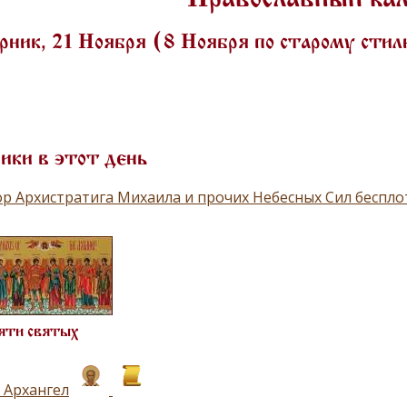
ник, 21 Ноября (8 Ноября по старому сти
ики в этот день
р Архистратига Михаила и прочих Небесных Сил беспл
яти святых
 Архангел