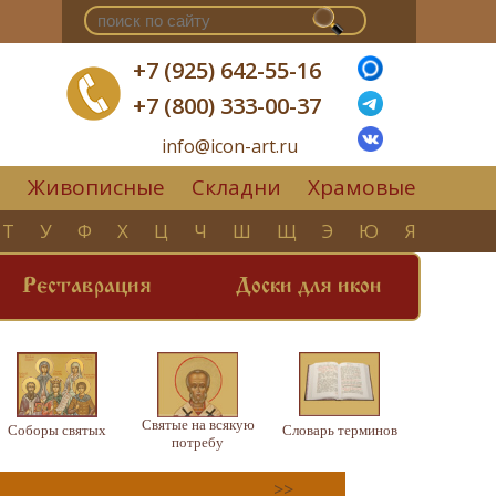
+7 (925) 642-55-16
+7 (800) 333-00-37
info@icon-art.ru
Живописные
Складни
Храмовые
▼
Т
У
Ф
Х
Ц
Ч
Ш
Щ
Э
Ю
Я
Реставрация
Доски для икон
Святые на всякую
Соборы святых
Словарь терминов
потребу
>>