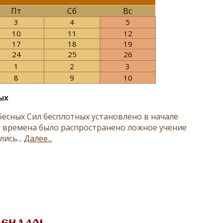
Пт
Сб
Вс
3
4
5
10
11
12
17
18
19
24
25
26
1
2
3
8
9
10
ых
есных Сил бесплотных установлено в начале
е времена было распространено ложное учение
ись...
Далее...
лендарь