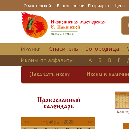
О мастерской
Благословение Патриарха
Цены
Спаситель
Богородица
Иконы:
Иконы по алфавиту:
А
Б
В
Г
Заказать икону
Иконы в наличи
Православный
календарь
Календ
<<
Ноябрь - 2028
>>