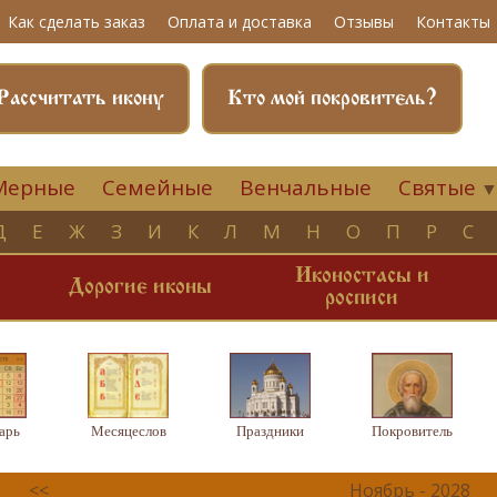
Как сделать заказ
Оплата и доставка
Отзывы
Контакты
Рассчитать икону
Кто мой покровитель?
Мерные
Семейные
Венчальные
Святые
Д
Е
Ж
З
И
К
Л
М
Н
О
П
Р
С
Иконостасы и
и
Дорогие иконы
росписи
арь
Месяцеслов
Праздники
Покровитель
<<
Ноябрь - 2028