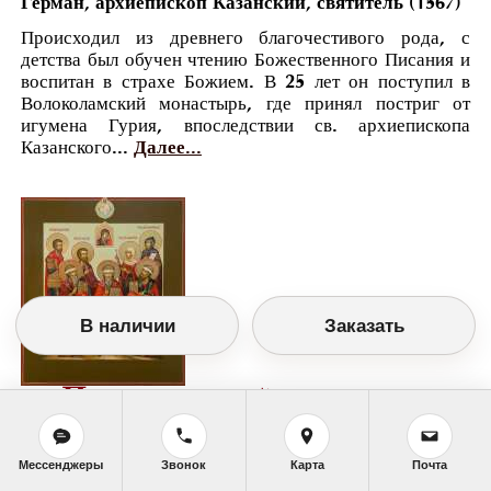
Герман, архиепископ Казанский, святитель (1567)
Происходил из древнего благочестивого рода, с
детства был обучен чтению Божественного Писания и
воспитан в страхе Божием. В 25 лет он поступил в
Волоколамский монастырь, где принял постриг от
игумена Гурия, впоследствии св. архиепископа
Казанского...
Далее...
В наличии
Заказать
Православный календарь
<<
Воскресенье, 8 Октября (25 Сентября по
старому стилю)
>>
Мессенджеры
Звонок
Карта
Почта