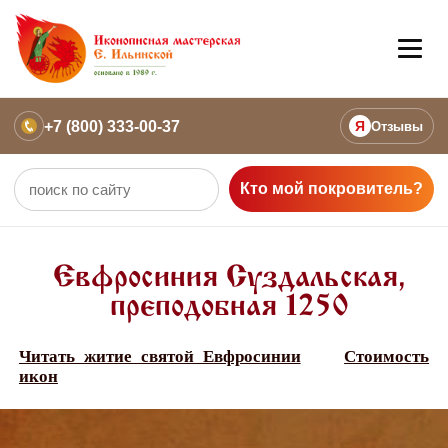
+7 (800) 333-00-37
Я
Отзывы
Кто мой покровитель?
Евфросиния Суздальская,
преподобная 1250
Читать житие святой Евфросинии
Стоимость
икон