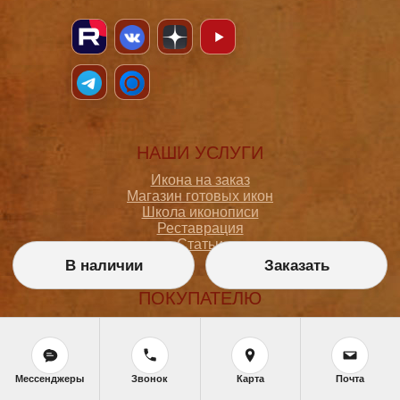
НАШИ УСЛУГИ
Икона на заказ
Магазин готовых икон
Школа иконописи
Реставрация
Статьи
В наличии
Заказать
ПОКУПАТЕЛЮ
О мастерской
Как сделать заказ
Доставка и оплата
Политика конфиденциальности
Мессенджеры
Звонок
Карта
Почта
Согласие на обработку персональных данных