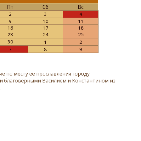
Пт
Сб
Вс
2
3
4
9
10
11
16
17
18
23
24
25
30
1
2
7
8
9
е по месту ее прославления городу
ми благоверными Василием и Константином из
.