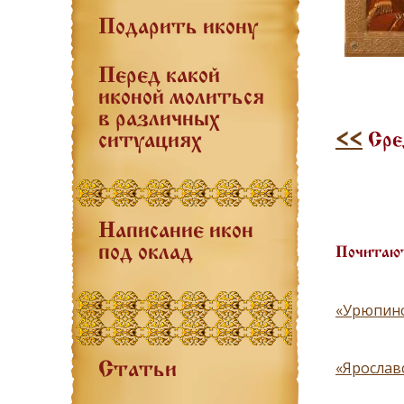
Подарить икону
Перед какой
иконой молиться
в различных
<<
Сре
ситуациях
Написание икон
под оклад
Почитают
«Урюпинс
«Ярослав
Статьи