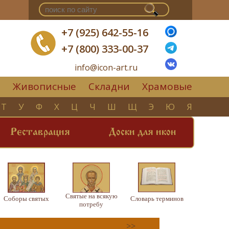
+7 (925) 642-55-16
+7 (800) 333-00-37
info@icon-art.ru
Живописные
Складни
Храмовые
▼
Т
У
Ф
Х
Ц
Ч
Ш
Щ
Э
Ю
Я
Реставрация
Доски для икон
Святые на всякую
Соборы святых
Словарь терминов
потребу
>>