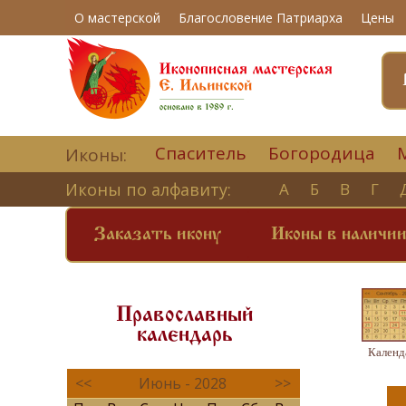
О мастерской
Благословение Патриарха
Цены
Спаситель
Богородица
Иконы:
Иконы по алфавиту:
А
Б
В
Г
Заказать икону
Иконы в наличи
Православный
календарь
Календ
<<
Июнь - 2028
>>