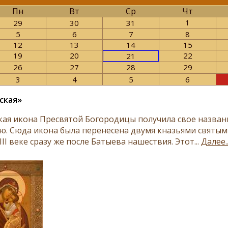
Пн
Вт
Ср
Чт
1
29
30
31
5
6
7
8
12
13
14
15
19
20
22
21
26
27
28
29
3
4
5
6
ская»
кая икона Пресвятой Богородицы получила свое названи
ю. Сюда икона была перенесена двумя кназьями святы
III веке сразу же после Батыева нашествия. Этот...
Далее..