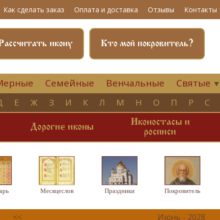
Как сделать заказ
Оплата и доставка
Отзывы
Контакты
Рассчитать икону
Кто мой покровитель?
Мерные
Семейные
Венчальные
Святые
Д
Е
Ж
З
И
К
Л
М
Н
О
П
Р
С
Иконостасы и
и
Дорогие иконы
росписи
арь
Месяцеслов
Праздники
Покровитель
<<
Июнь - 2028