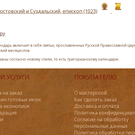
остовский и Суздальский, епископ (1023)
ру
ндарь включает в себя святых, прославленных Русской Православной Церк
ский месяцеслов.
азаны согласно новому стилю, то есть григорианскому календарю.
И УСЛУГИ
ПОКУПАТЕЛЮ
 на заказ
О мастерской
ин готовых икон
Как сделать заказ
а иконописи
Доставка и оплата
врация
Политика конфиденциал
ьи
Согласие на обработку
персональных данных
Политика обработки пе