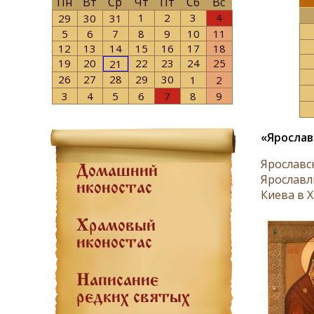
Пн
Вт
Ср
Чт
Пт
Сб
Вс
1
2
3
4
29
30
31
5
6
7
8
9
10
11
12
13
14
15
16
17
18
19
20
22
23
24
25
21
26
27
28
29
30
1
2
3
4
5
6
7
8
9
«Ярослав
Ярославс
Домашний
Ярославл
иконостас
Киева в X
Храмовый
иконостас
Написание
редких святых