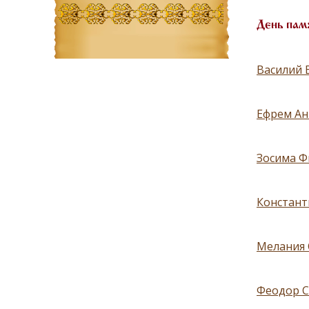
День пам
Василий В
Ефрем Ан
Зосима Ф
Константи
Мелания 
Феодор С