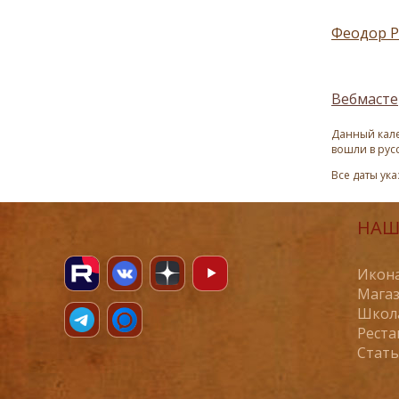
Феодор Р
Вебмасте
Данный кале
вошли в рус
Все даты ук
НАШ
Икона
Магаз
Школ
Реста
Стат