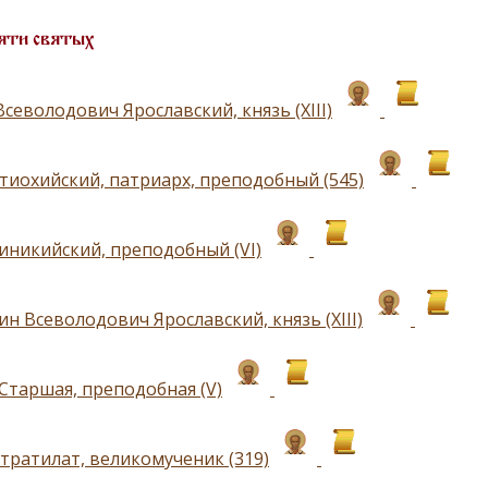
яти святых
севолодович Ярославский, князь (ХIII)
тиохийский, патриарх, преподобный (545)
иникийский, преподобный (VI)
н Всеволодович Ярославский, князь (ХIII)
Старшая, преподобная (V)
тратилат, великомученик (319)