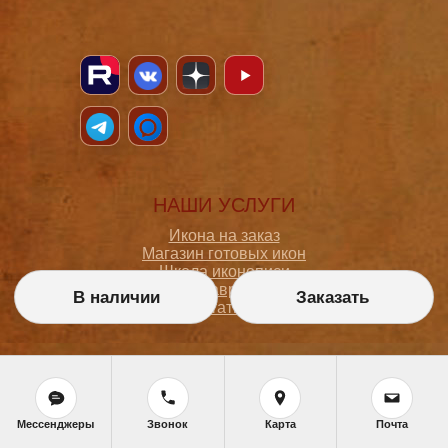
НАШИ УСЛУГИ
Икона на заказ
Магазин готовых икон
Школа иконописи
Реставрация
В наличии
Заказать
Статьи
ПОКУПАТЕЛЮ
О мастерской
Как сделать заказ
Мессенджеры
Звонок
Карта
Почта
Доставка и оплата