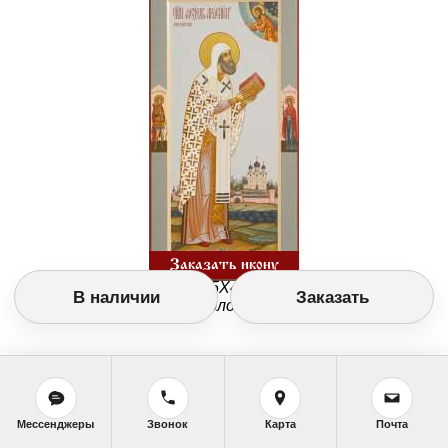
Заказать икону
Изображение №7319 (25Х49 см. Дерево, темпера,
В наличии
Заказать
позолота.)
Мессенджеры
Звонок
Карта
Почта