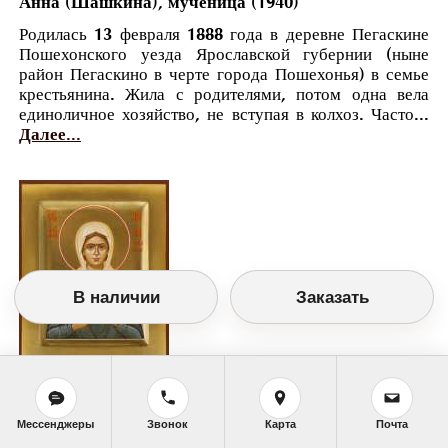
Анна (Шашкина), мученица (1940)
Родилась 13 февраля 1888 года в деревне Пегаскине
Пошехонского уезда Ярославской губернии (ныне
район Пегаскино в черте города Пошехонья) в семье
крестьянина. Жила с родителями, потом одна вела
единоличное хозяйство, не вступая в колхоз. Часто...
Далее...
В наличии
Заказать
Православный календарь
<<
Четверг, 11 Мая (28 Апреля по старому
Мессенджеры
Звонок
Карта
Почта
стилю)
>>