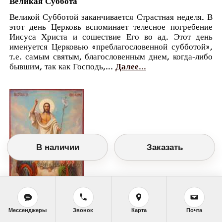
Великая Суббота
Великой Субботой заканчивается Страстная неделя. В
этот день Церковь вспоминает телесное погребение
Иисуса Христа и сошествие Его во ад. Этот день
именуется Церковью «преблагословенной субботой»,
т.е. самым святым, благословенным днем, когда-либо
бывшим, так как Господь,...
Далее...
В наличии
Заказать
Православный календарь
<<
Суббота, 15 Апреля (2 Апреля по старому
Мессенджеры
Звонок
Карта
Почта
стилю)
>>