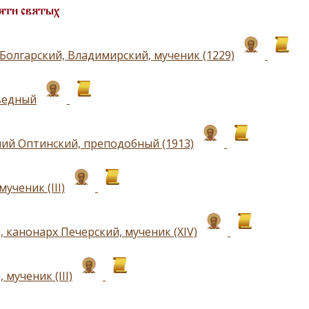
яти святых
Болгарский, Владимирский, мученик (1229)
ведный
ий Оптинский, преподобный (1913)
мученик (III)
 канонарх Печерский, мученик (XIV)
 мученик (III)