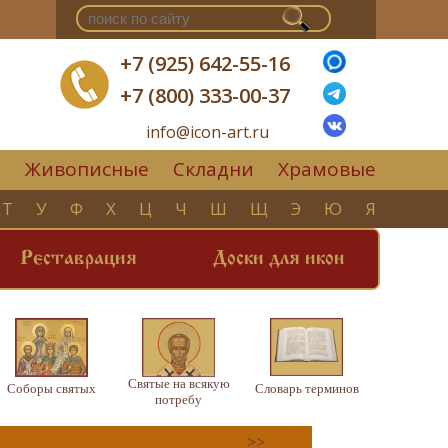
+7 (925) 642-55-16
+7 (800) 333-00-37
info@icon-art.ru
Живописные
Складни
Храмовые
▼
Т
У
Ф
Х
Ц
Ч
Ш
Щ
Э
Ю
Я
Реставрация
Доски для икон
Святые на всякую
Соборы святых
Словарь терминов
потребу
>>