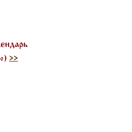
лендарь
лю)
>>