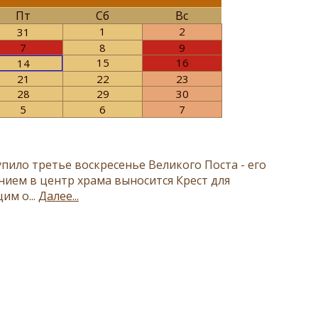
Пт
Сб
Вс
1
2
31
7
8
9
15
16
14
21
22
23
28
29
30
5
6
7
пило третье воскресенье Великого Поста - его
нием в центр храма выносится Крест для
им о...
Далее...