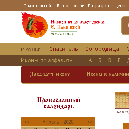
О мастерской
Благословение Патриарха
Цены
Спаситель
Богородица
Иконы:
Иконы по алфавиту:
А
Б
В
Г
Заказать икону
Иконы в наличи
Православный
календарь
Календ
<<
Апрель - 2028
>>