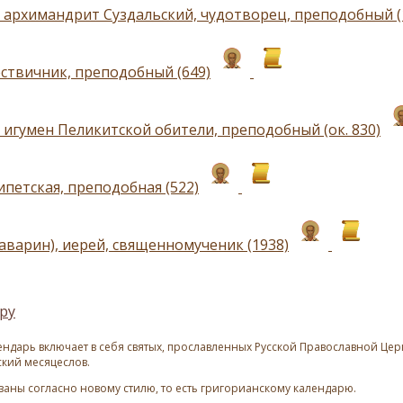
 архимандрит Суздальский, чудотворец, преподобный (
ствичник, преподобный (649)
 игумен Пеликитской обители, преподобный (ок. 830)
ипетская, преподобная (522)
Заварин), иерей, священномученик (1938)
ру
ндарь включает в себя святых, прославленных Русской Православной Церк
ский месяцеслов.
азаны согласно новому стилю, то есть григорианскому календарю.