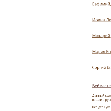
Евфимий,
Иоанн Ле
Макарий,
Мария Ег
Сергий (
Вебмасте
Данный кале
вошли в рус
Все даты ук