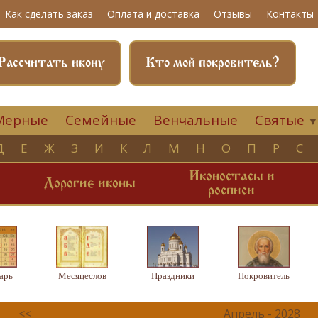
Как сделать заказ
Оплата и доставка
Отзывы
Контакты
Рассчитать икону
Кто мой покровитель?
Мерные
Семейные
Венчальные
Святые
Д
Е
Ж
З
И
К
Л
М
Н
О
П
Р
С
Иконостасы и
и
Дорогие иконы
росписи
арь
Месяцеслов
Праздники
Покровитель
<<
Апрель - 2028