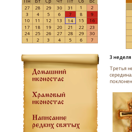
Пн
Вт
Ср
Чт
Пт
Сб
Вс
1
2
27
28
29
30
31
3
4
5
6
7
8
9
10
11
12
13
15
16
14
17
18
19
20
21
22
23
24
25
26
27
28
29
30
1
2
3
4
5
6
7
3 неделя
Третья н
Домашний
середина
иконостас
поклонен
Храмовый
иконостас
Написание
редких святых