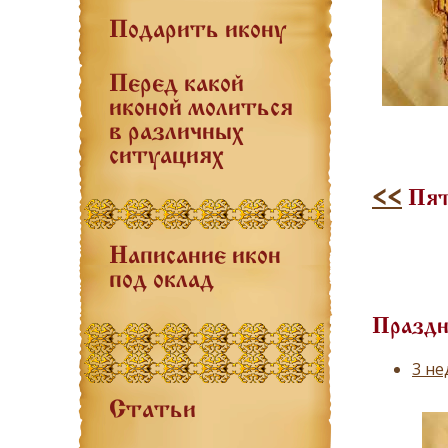
Подарить икону
Перед какой
иконой молиться
в различных
ситуациях
<<
Пятн
Написание икон
под оклад
Праздн
3 не
Статьи