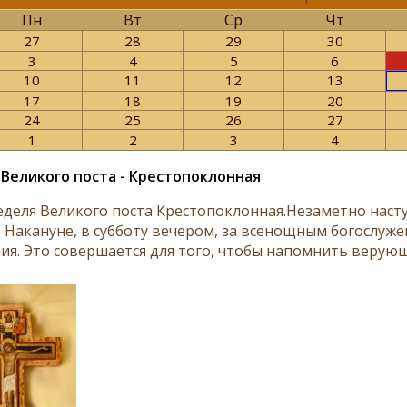
Пн
Вт
Ср
Чт
27
28
29
30
3
4
5
6
10
11
12
13
17
18
19
20
24
25
26
27
1
2
3
4
 Великого поста - Крестопоклонная
еделя Великого поста Крестопоклонная.Незаметно насту
. Накануне, в субботу вечером, за всенощным богослуже
ия. Это совершается для того, чтобы напомнить верующ