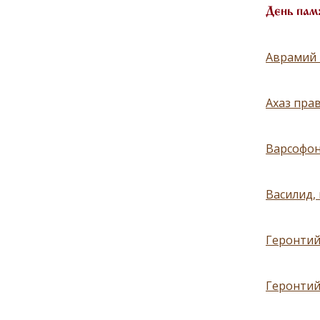
День пам
Аврамий 
Ахаз пра
Варсофон
Василид, 
Геронтий,
Геронтий,