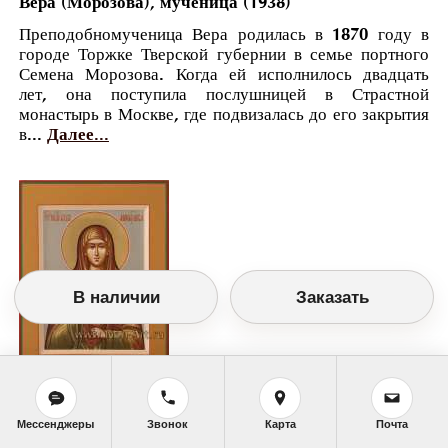
Вера (Морозова), мученица (1938)
Преподобномученица Вера родилась в 1870 году в
городе Торжке Тверской губернии в семье портного
Семена Морозова. Когда ей исполнилось двадцать
лет, она поступила послушницей в Страстной
монастырь в Москве, где подвизалась до его закрытия
в...
Далее...
В наличии
Заказать
Православный календарь
Мессенджеры
Звонок
Карта
Почта
<<
Суббота, 26 Февраля (13 Февраля по
старому стилю)
>>