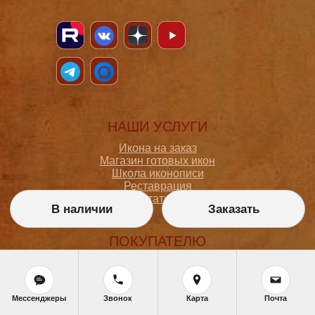
НАШИ УСЛУГИ
Икона на заказ
Магазин готовых икон
Школа иконописи
Реставрация
Статьи
В наличии
Заказать
ПОКУПАТЕЛЮ
О мастерской
Как сделать заказ
Доставка и оплата
Мессенджеры
Звонок
Карта
Почта
Политика конфиденциальности
Согласие на обработку персональных данных