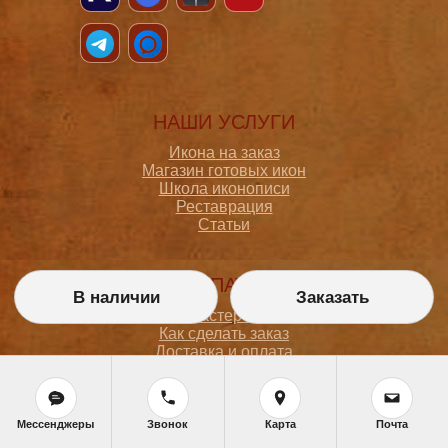
НАШИ УСЛУГИ
Икона на заказ
Магазин готовых икон
Школа иконописи
Реставрация
Статьи
ПОКУПАТЕЛЮ
В наличии
Заказать
О мастерской
Как сделать заказ
Доставка и оплата
Политика конфиденциальности
Согласие на обработку персональных данных
Политика обработки персональных данных
Задать вопрос
Мессенджеры
Звонок
Карта
Почта
Контакты