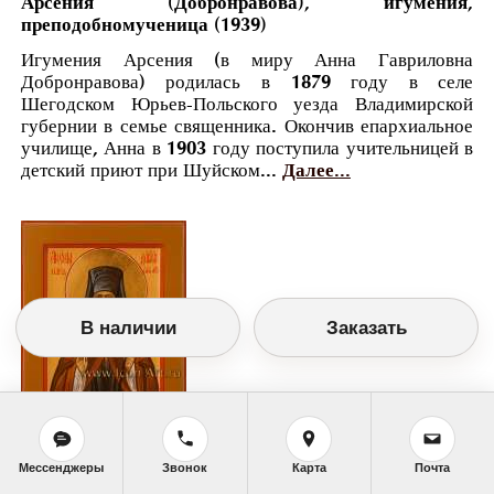
Арсения (Добронравова), игумения,
преподобномученица (1939)
Игумения Арсения (в миру Анна Гавриловна
Добронравова) родилась в 1879 году в селе
Шегодском Юрьев-Польского уезда Владимирской
губернии в семье священника. Окончив епархиальное
училище, Анна в 1903 году поступила учительницей в
детский приют при Шуйском...
Далее...
В наличии
Заказать
Православный календарь
Мессенджеры
Звонок
Карта
Почта
<<
Воскресенье, 23 Января (10 Января по