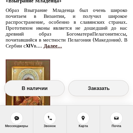
«Взыграние Младенца»
Образ Взыграние Младенца был очень широко
почитаем в Византии, и получил широкое
распространение, особенно в славянских странах.
Прототипом иконы является не дошедший до нас
древний образ БогоматериПелагонитиссы,
почитавшийся в местности Пелагония (Македония). В
Сербии сXIVв....
Далее...
В наличии
Заказать
Православный календарь
Мессенджеры
Звонок
Карта
Почта
<<
Суббота, 20 Ноября (7 Ноября по старому