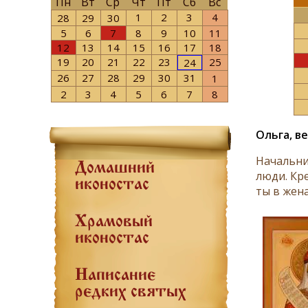
Пн
Вт
Ср
Чт
Пт
Сб
Вс
1
2
3
4
28
29
30
5
6
7
8
9
10
11
12
13
14
15
16
17
18
19
20
21
22
23
25
24
26
27
28
29
30
31
1
2
3
4
5
6
7
8
Ольга, в
Начальни
Домашний
люди. Кр
иконостас
ты в жена
Храмовый
иконостас
Написание
редких святых