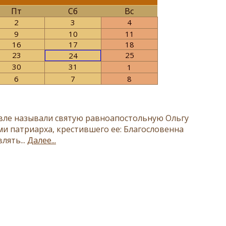
Пт
Сб
Вс
2
3
4
9
10
11
16
17
18
23
25
24
30
31
1
6
7
8
евле называли святую равноапостольную Ольгу
 патриарха, крестившего ее: Благословенна
лять...
Далее...