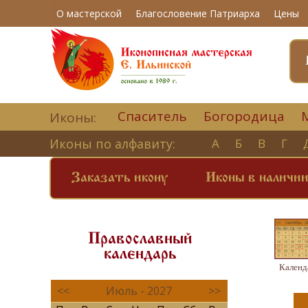
О мастерской
Благословение Патриарха
Цены
Спаситель
Богородица
Иконы:
Иконы по алфавиту:
А
Б
В
Г
Заказать икону
Иконы в наличи
Православный
календарь
Календ
<<
Июль - 2027
>>