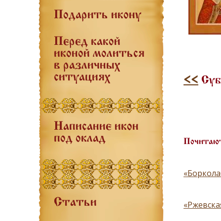
Подарить икону
Перед какой
иконой молиться
в различных
ситуациях
<<
Суб
Написание икон
под оклад
Почитают
«Боркола
Статьи
«Ржевская