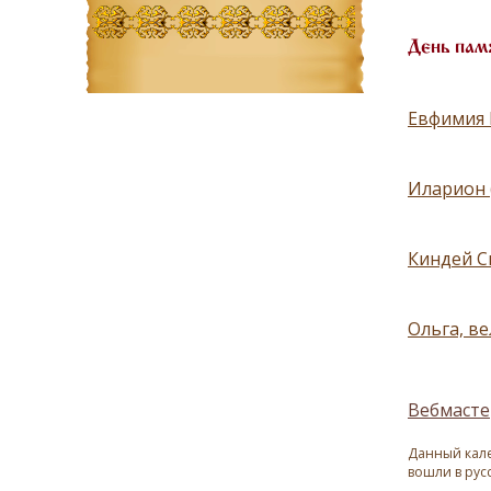
День пам
Евфимия 
Иларион 
Киндей С
Ольга, в
Вебмасте
Данный кале
вошли в рус