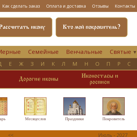
Как сделать заказ
Оплата и доставка
Отзывы
Контакты
Рассчитать икону
Кто мой покровитель?
Мерные
Семейные
Венчальные
Святые
Д
Е
Ж
З
И
К
Л
М
Н
О
П
Р
С
Иконостасы и
и
Дорогие иконы
росписи
арь
Месяцеслов
Праздники
Покровитель
<<
Июль - 2027