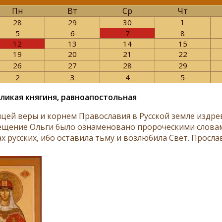
Пн
Вт
Ср
Чт
1
28
29
30
5
6
7
8
12
13
14
15
19
20
21
22
26
27
28
29
2
3
4
5
еликая княгиня, равноапостольная
цей веры и корнем Православия в Русской земле издр
ещение Ольги было ознаменовано пророческими словами
х русских, ибо оставила тьму и возлюбила Свет. Прослав