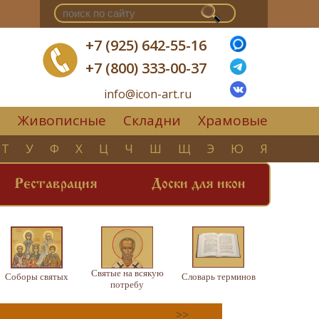
+7 (925) 642-55-16
+7 (800) 333-00-37
info@icon-art.ru
Живописные
Складни
Храмовые
▼
Т
У
Ф
Х
Ц
Ч
Ш
Щ
Э
Ю
Я
Реставрация
Доски для икон
Святые на всякую
Соборы святых
Словарь терминов
потребу
>>