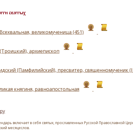
яти святых
Всехвальная, великомученица (451)
(Троицкий), архиепископ
идский (Памфилийский), пресвитер, священномученик (II
еликая княгиня, равноапостольная
ру
ндарь включает в себя святых, прославленных Русской Православной Церк
ский месяцеслов.