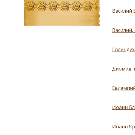
Василий В
Василий,
Голиндуха
Диомид, м
Евлампий,
Иоанн Бл
Иоанн Яр