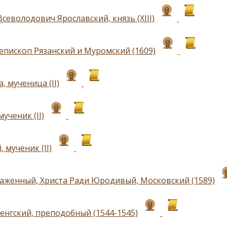
севолодович Ярославский, князь (ХIII)
 епископ Рязанский и Муромский (1609)
, мученица (II)
ученик (II)
 мученик (II)
аженный, Христа Ради Юродивый, Московский (1589)
енгский, преподобный (1544-1545)