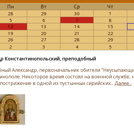
Пн
Вт
Ср
Чт
1
28
29
30
5
6
7
8
12
13
14
15
19
20
21
22
26
27
28
29
2
3
4
5
р Константинопольский, преподобный
ный Александр, первоначальник обители "Неусыпающих"
инополе. Некоторое время состоял на военной службе, н
 пострижение в одной из пустынных сирийских...
Далее...