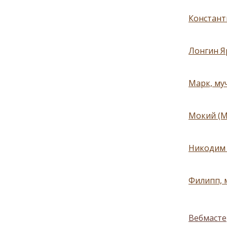
Константи
Лонгин Я
Марк, муч
Мокий (Мо
Никодим 
Филипп, 
Вебмасте