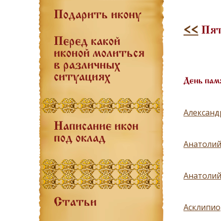
Подарить икону
<<
Пят
Перед какой
иконой молиться
в различных
ситуациях
День пам
Александ
Написание икон
под оклад
Анатолий 
Анатолий
Статьи
Асклипиод