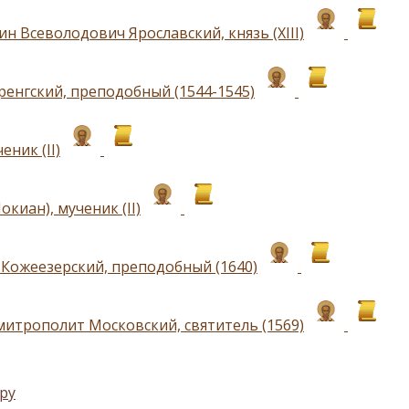
н Всеволодович Ярославский, князь (ХIII)
ренгский, преподобный (1544-1545)
еник (II)
киан), мученик (II)
Кожеезерский, преподобный (1640)
митрополит Московский, святитель (1569)
ру