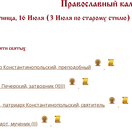
Православный ка
ница, 16 Июля (3 Июля по старому стилю
яти святых
р Константинопольский, преподобный
Печерский, затворник (ХIII)
, патриарх Константинопольский, святитель
от, мученик (II)