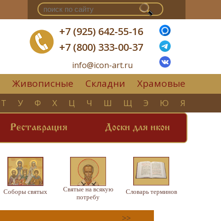
+7 (925) 642-55-16
+7 (800) 333-00-37
info@icon-art.ru
Живописные
Складни
Храмовые
▼
Т
У
Ф
Х
Ц
Ч
Ш
Щ
Э
Ю
Я
Реставрация
Доски для икон
Святые на всякую
Соборы святых
Словарь терминов
потребу
>>