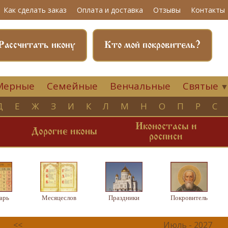
Как сделать заказ
Оплата и доставка
Отзывы
Контакты
Рассчитать икону
Кто мой покровитель?
Мерные
Семейные
Венчальные
Святые
Д
Е
Ж
З
И
К
Л
М
Н
О
П
Р
С
Иконостасы и
и
Дорогие иконы
росписи
арь
Месяцеслов
Праздники
Покровитель
<<
Июль - 2027