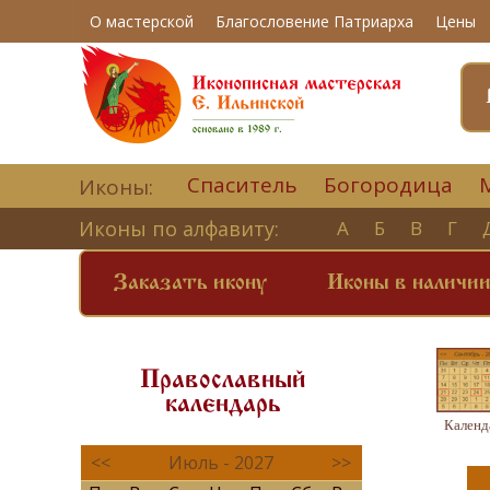
О мастерской
Благословение Патриарха
Цены
Спаситель
Богородица
Иконы:
Иконы по алфавиту:
А
Б
В
Г
Заказать икону
Иконы в наличи
Православный
календарь
Календ
<<
Июль - 2027
>>