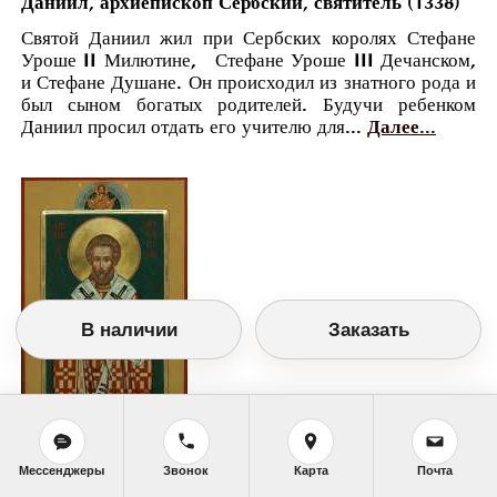
Даниил, архиепископ Сербский, святитель (1338)
Святой Даниил жил при Сербских королях Стефане
Уроше II Милютине, Стефане Уроше III Дечанском,
и Стефане Душане. Он происходил из знатного рода и
был сыном богатых родителей. Будучи ребенком
Даниил просил отдать его учителю для...
Далее...
В наличии
Заказать
Мессенджеры
Звонок
Карта
Почта