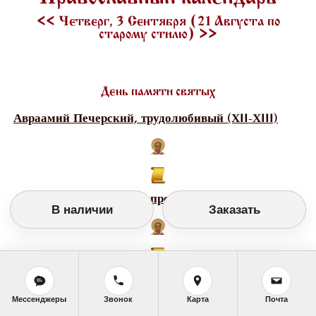
<<
Четверг, 3 Сентября (21 Августа по
старому стилю)
>>
День памяти святых
Авраамий Печерский, трудолюбивый (ХII-ХIII)
Авраамий Смоленский, преподобный (ХIII)
В наличии
Заказать
Агапий Едесский, мученик (305-311)
Мессенджеры
Звонок
Карта
Почта