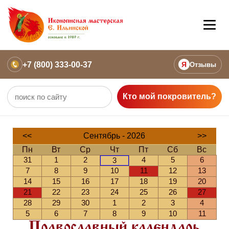
+7 (800) 333-00-37
Я
Отзывы
Кто мой покровитель?
<<
Сентябрь - 2026
>>
Пн
Вт
Ср
Чт
Пт
Сб
Вс
31
1
2
4
5
6
3
7
8
9
10
11
12
13
14
15
16
17
18
19
20
21
22
23
24
25
26
27
28
29
30
1
2
3
4
5
6
7
8
9
10
11
Православный календарь