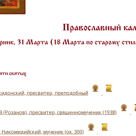
Православный ка
рник, 31 Марта (18 Марта по старому сти
яти святых
кидонский, пресвитер, преподобный
 (Розанов), пресвитер, священномученик (1938)
 Никомидийский, мученик (ок. 300)