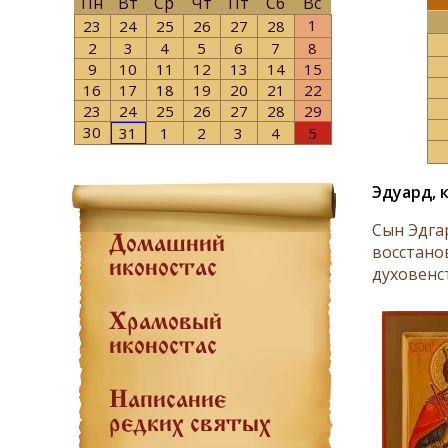
Пн
Вт
Ср
Чт
Пт
Сб
Вс
1
23
24
25
26
27
28
2
3
4
5
6
7
8
9
10
11
12
13
14
15
16
17
18
19
20
21
22
23
24
25
26
27
28
29
30
31
1
2
3
4
5
Эдуард, 
Cын Эдга
Домашний
восстано
иконостас
духовенс
Храмовый
иконостас
Написание
редких святых