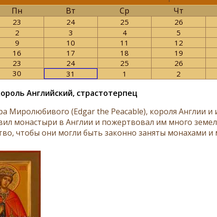
Пн
Вт
Ср
Чт
23
24
25
26
2
3
4
5
9
10
11
12
16
17
18
19
23
24
25
26
30
31
1
2
король Английский, страстотерпец
ра Миролюбивого (Edgar the Peacable), короля Англии 
вил монастыри в Англии и пожертвовал им много земел
тво, чтобы они могли быть законно заняты монахами и 