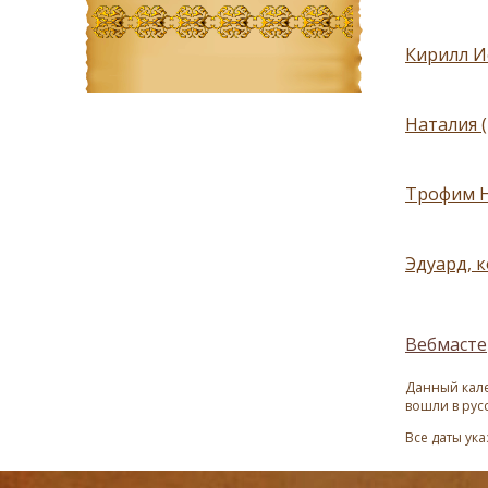
Кирилл И
Наталия 
Трофим Н
Эдуард, 
Вебмасте
Данный кале
вошли в рус
Все даты ук