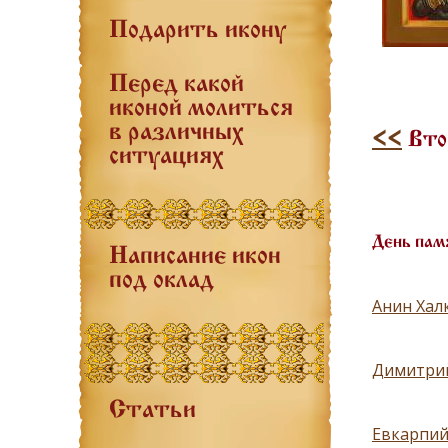
Подарить икону
Перед какой
иконой молиться
в различных
<<
Вто
ситуациях
День пам
Написание икон
под оклад
Анин Хал
Димитрий
Статьи
Евкарпий