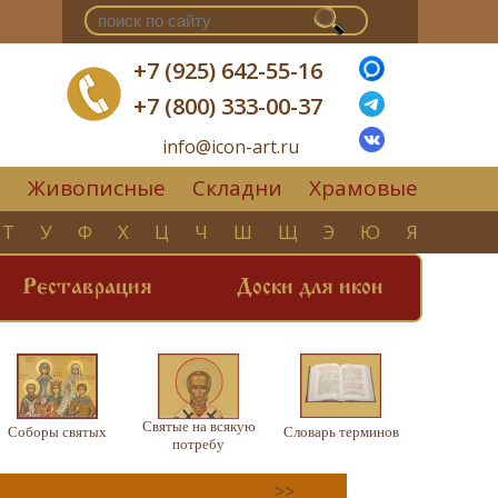
+7 (925) 642-55-16
+7 (800) 333-00-37
info@icon-art.ru
Живописные
Складни
Храмовые
▼
Т
У
Ф
Х
Ц
Ч
Ш
Щ
Э
Ю
Я
Реставрация
Доски для икон
Святые на всякую
Соборы святых
Словарь терминов
потребу
>>