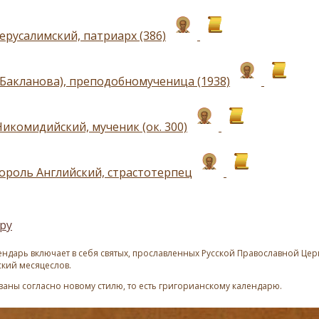
ерусалимский, патриарх (386)
(Бакланова), преподобномученица (1938)
икомидийский, мученик (ок. 300)
король Английский, страстотерпец
ру
ндарь включает в себя святых, прославленных Русской Православной Церк
ский месяцеслов.
азаны согласно новому стилю, то есть григорианскому календарю.