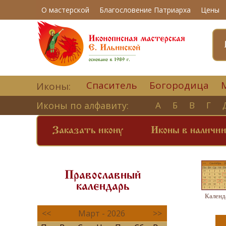
О мастерской
Благословение Патриарха
Цены
Спаситель
Богородица
Иконы:
Иконы по алфавиту:
А
Б
В
Г
Заказать икону
Иконы в наличи
Православный
календарь
Календ
<<
Март - 2026
>>