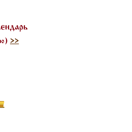
лендарь
лю)
>>