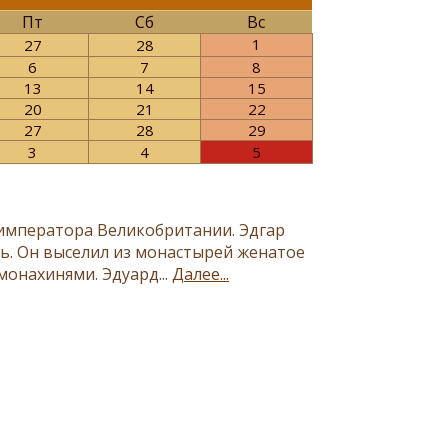
Пт
Сб
Вс
1
27
28
6
7
8
13
14
15
20
21
22
27
28
29
3
4
5
и императора Великобритании. Эдгар
ь. Он выселил из монастырей женатое
монахинями. Эдуард...
Далее...