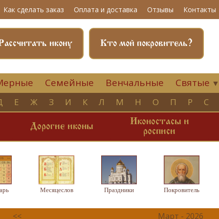
Как сделать заказ
Оплата и доставка
Отзывы
Контакты
Рассчитать икону
Кто мой покровитель?
Мерные
Семейные
Венчальные
Святые
Д
Е
Ж
З
И
К
Л
М
Н
О
П
Р
С
Иконостасы и
и
Дорогие иконы
росписи
арь
Месяцеслов
Праздники
Покровитель
<<
Март - 2026